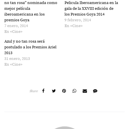
no tan rosa” nominada como
Pelicula Iberoamericana en la
mejor película
gala de la XXVIII edición de
iberoamericana en los
los Premios Goya 2014
premios Goya
9 febrero, 2014
7 enero, 2014
En «Cine»
En «Cine»
Azul y no tan rosa será
postulado a los Premios Ariel
2013
31 enero, 2013
En «Cine»
Share