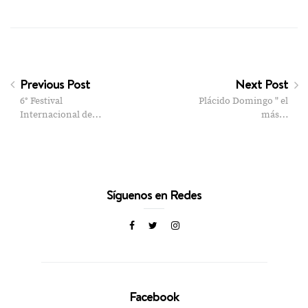
Previous Post
Next Post
6° Festival
Plácido Domingo " el
Internacional de…
más…
Síguenos en Redes
Facebook