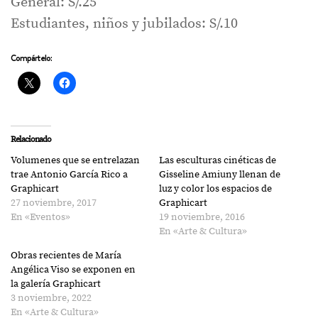
General: S/.25
Estudiantes, niños y jubilados: S/.10
Compártelo:
Relacionado
Volumenes que se entrelazan
Las esculturas cinéticas de
trae Antonio García Rico a
Gisseline Amiuny llenan de
Graphicart
luz y color los espacios de
27 noviembre, 2017
Graphicart
En «Eventos»
19 noviembre, 2016
En «Arte & Cultura»
Obras recientes de María
Angélica Viso se exponen en
la galería Graphicart
3 noviembre, 2022
En «Arte & Cultura»