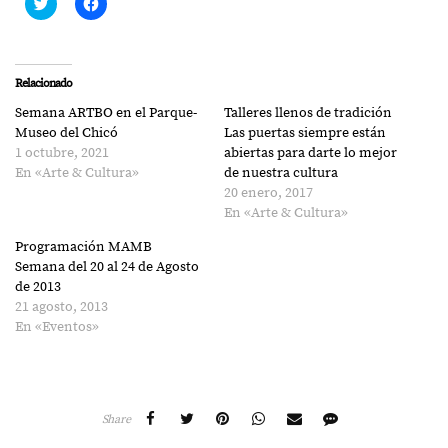
Haz
Haz
clic
clic
para
para
compartir
compartir
en
en
Twitter
Facebook
(Se
(Se
Relacionado
abre
abre
en
en
Semana ARTBO en el Parque-
Talleres llenos de tradición
una
una
ventana
ventana
Museo del Chicó
Las puertas siempre están
nueva)
nueva)
1 octubre, 2021
abiertas para darte lo mejor
En «Arte & Cultura»
de nuestra cultura
20 enero, 2017
En «Arte & Cultura»
Programación MAMB
Semana del 20 al 24 de Agosto
de 2013
21 agosto, 2013
En «Eventos»
Share