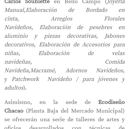
Carlos Soublette
en Bello Campo (
Joyería
Manual
,
Elaboración de Bordado en
cinta
,
Arreglos Florales
Navideños
,
Elaboración de pesebres en
aluminio y piezas decorativas
,
Jabones
decorativos
,
Elaboración de Accesorios para
niñas
,
Elaboración de velas
navideñas
,
Comida
Navideña
,
Macramé
,
Adornos Navideños
,
y
Patchwork Navideño / para jóvenes y
adultos
).
Asimismo, en la sede de
Ecodiseño
Chacao
(Planta Baja del Mercado Municipal)
se ofrecerán una serie de talleres de artes y
oficios desarrollados con técnicas de