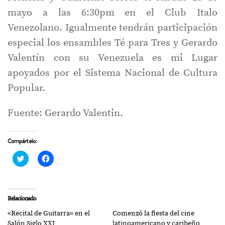
mayo a las 6:30pm en el Club Italo
Venezolano. Igualmente tendrán participación
especial los ensambles Té para Tres y Gerardo
Valentín con su Venezuela es mi Lugar
apoyados por el Sistema Nacional de Cultura
Popular.
Fuente: Gerardo Valentin.
Compártelo:
Haz
Haz
clic
clic
para
para
compartir
compartir
en
en
Twitter
Facebook
(Se
(Se
Relacionado
abre
abre
en
en
«Recital de Guitarra» en el
Comenzó la fiesta del cine
una
una
ventana
ventana
Salón Siglo XXI
latinoamericano y caribeño