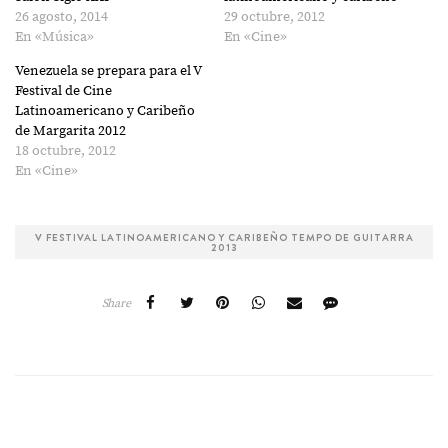
nueva)
nueva)
26 agosto, 2014
29 octubre, 2012
En «Música»
En «Cine»
Venezuela se prepara para el V
Festival de Cine
Latinoamericano y Caribeño
de Margarita 2012
18 octubre, 2012
En «Cine»
V FESTIVAL LATINOAMERICANO Y CARIBEÑO TEMPO DE GUITARRA
2013
Share