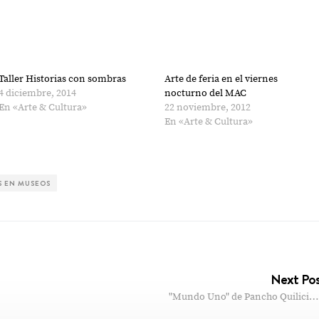
Taller Historias con sombras
Arte de feria en el viernes
4 diciembre, 2014
nocturno del MAC
En «Arte & Cultura»
22 noviembre, 2012
En «Arte & Cultura»
S EN MUSEOS
Next Po
"Mundo Uno" de Pancho Quilici…