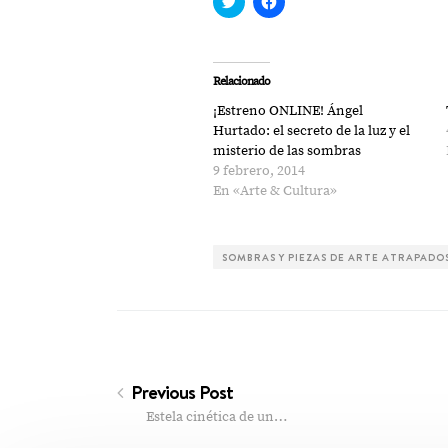
clic
clic
para
para
compartir
compartir
en
en
Twitter
Facebook
(Se
(Se
Relacionado
abre
abre
en
en
¡Estreno ONLINE! Ángel
una
una
ventana
ventana
Hurtado: el secreto de la luz y el
nueva)
nueva)
misterio de las sombras
9 febrero, 2014
En «Arte & Cultura»
SOMBRAS Y PIEZAS DE ARTE ATRAPADO
Previous Post
Estela cinética de un…