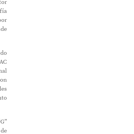
tor
fía
por
sde
ido
NAC
nal
ion
les
nto
“G”
 de