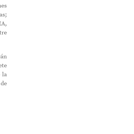
nes
as;
EA,
tre
rán
ete
 la
 de