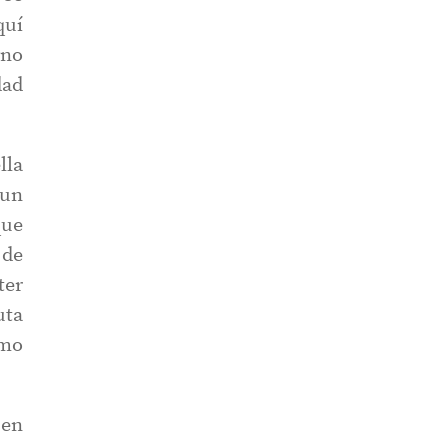
quí
rno
dad
lla
 un
que
 de
ter
uta
omo
 en