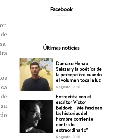
Facebook
dor
 de
esa
tra
Últimas noticias
Dámaxo Henao
mos
Salazar y la poética de
la percepción: cuando
ica
el volumen toca la luz
 de
6 agosto, 2026
 su
Entrevista con el
escritor Víctor
cio
Baldoví: “Me fascinan
las historias del
hombre corriente
contra lo