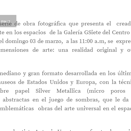
PIN IT
serie de obra fotográfica que presenta el crea
 en los espacios de la Galería GSiete del Centro
el domingo 03 de marzo, a las 11:00 a.m, se expr
mensiones de arte: una realidad original y o
 mediano y gran formato desarrollada en los últi
museos de Estados Unidos y Europa, con la técn
obre papel Silver Metallica (micro poros
s abstractas en el juego de sombras, que le da
 emblemáticas obras del arte universal en el espa