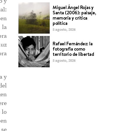
o y
extraordinario”
6 agosto, 2026
al:
Miguel Ángel Rojas y
 en
Santa (2006): paisaje,
memoria y crítica
 la
política
bra
5 agosto, 2026
luz
Rafael Fernández: la
ora
fotografía como
territorio de libertad
5 agosto, 2026
a y
del
gen
ere
 lo
 en
 se