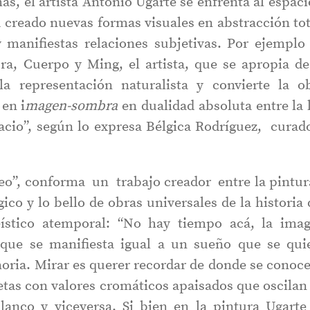
s, el artista Antonio Ugarte se enfrenta al espaci
a creado nuevas formas visuales en abstracción tot
 manifiestas relaciones subjetivas. Por ejemplo
a, Cuerpo y Ming, el artista, que se apropia de
la representación naturalista y convierte la o
 en i
magen-sombra
en dualidad absoluta entre la 
acio”, según lo expresa Bélgica Rodríguez, curad
eo”, conforma un trabajo creador entre la pintur
gico y lo bello de obras universales de la historia 
ístico atemporal: “No hay tiempo acá, la ima
que se manifiesta igual a un sueño que se qui
moria. Mirar es querer recordar de donde se conoce
uetas con valores cromáticos apaisados que oscilan
blanco y viceversa. Si bien en la pintura Ugarte