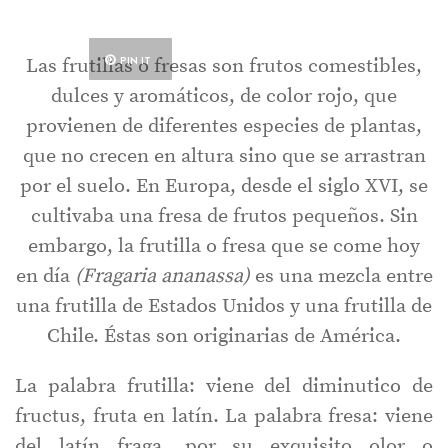
PIN IT
Las frutillas o fresas son frutos comestibles,
dulces y aromáticos, de color rojo, que
provienen de diferentes especies de plantas,
que no crecen en altura sino que se arrastran
por el suelo. En Europa, desde el siglo XVI, se
cultivaba una fresa de frutos pequeños. Sin
embargo, la frutilla o fresa que se come hoy
en día
(Fragaria ananassa)
es una mezcla entre
una frutilla de Estados Unidos y una frutilla de
Chile. Éstas son originarias de América.
La palabra frutilla: viene del diminutico de
fructus, fruta en latín. La palabra fresa: viene
del latín fraga, por su exquisito olor o