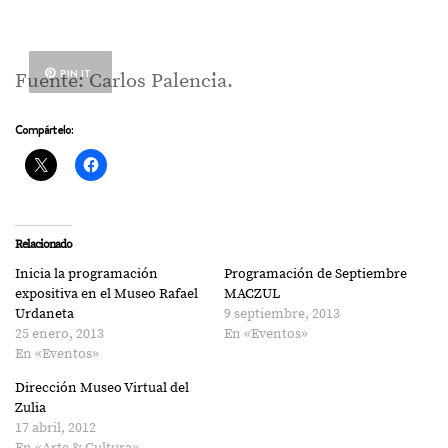
PIN IT
Fuente: Carlos Palencia.
Compártelo:
Relacionado
Inicia la programación
Programación de Septiembre
expositiva en el Museo Rafael
MACZUL
Urdaneta
9 septiembre, 2013
25 enero, 2013
En «Eventos»
En «Eventos»
Dirección Museo Virtual del
Zulia
17 abril, 2012