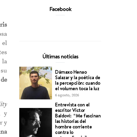
Facebook
ris
osa
 el
tes
Últimas noticias
 la
 su
Dámaxo Henao
Salazar y la poética de
 de
la percepción: cuando
el volumen toca la luz
6 agosto, 2026
ity
Entrevista con el
escritor Víctor
u y
Baldoví: “Me fascinan
las historias del
r y
hombre corriente
nna
contra lo