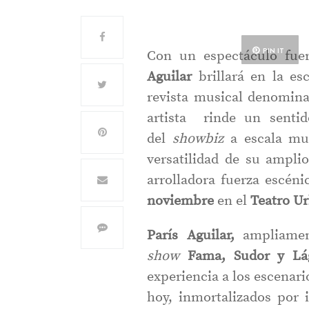
PIN IT
Con un espectáculo fuer
Aguilar
brillará en la es
revista musical denomin
artista rinde un sentid
del
showbiz
a escala mun
versatilidad de su amplio
arrolladora fuerza escéni
noviembre
en el
Teatro U
París Aguilar,
ampliament
show
Fama, Sudor y Lá
experiencia a los escenari
hoy, inmortalizados por i