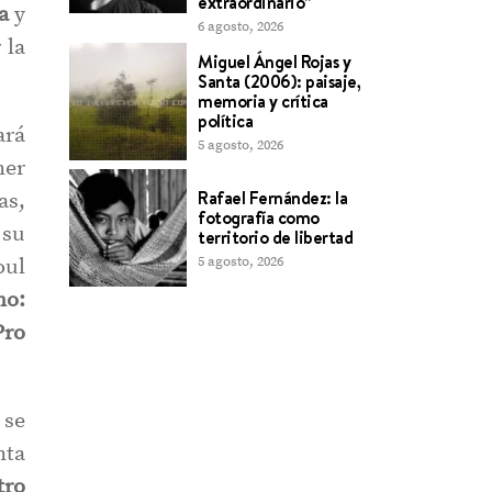
extraordinario”
a
y
6 agosto, 2026
 la
Miguel Ángel Rojas y
Santa (2006): paisaje,
memoria y crítica
política
ará
5 agosto, 2026
mer
Rafael Fernández: la
s,
fotografía como
 su
territorio de libertad
5 agosto, 2026
oul
mo:
Pro
 se
nta
tro