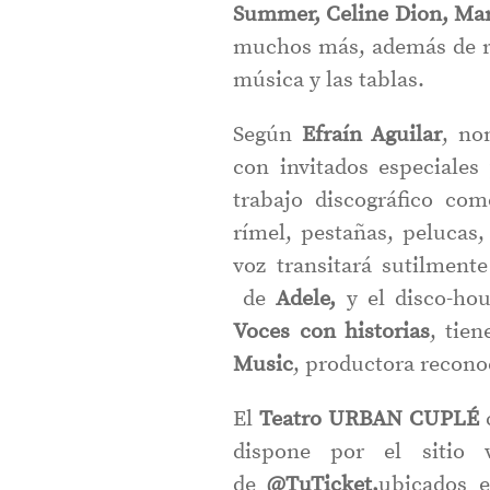
Summer, Celine Dion, Mar
muchos más, además de rel
música y las tablas.
Según
Efraín Aguilar
, no
con invitados especiale
trabajo discográfico com
rímel, pestañas, pelucas
voz transitará sutilment
de
Adele,
y el
disco-ho
Voces con historias
, tie
Music
, productora recono
El
Teatro
URBAN CUPLÉ
dispone por el sitio 
de
@TuTicket,
ubicados e