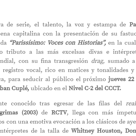
a de serie, el talento, la voz y estampa de
Pa
cena capitalina con la presentación de su fastu
ada
“Parissísimo: Voces con Historias”,
en la cual
o tributo a las más excelsas divas e intérpre
dial, con su fina transgresión
drag,
sumado a
 registro vocal, rico en matices y tonalidades y
ca, para seducir al público el próximo
jueves
22
rban Cuplé,
ubicado en el
Nivel C-2 del CCCT.
e conocido tras egresar de las filas del
real
grimas (2003)
de
RCTV
, llega con más ímpet
os con una emotiva evocación a los clásicos de aye
ntérpretes de la talla de
Whitney Houston, Do