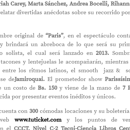
iah Carey, Marta Sánchez, Andrea Bocelli, Rihann
atar divertidas anécdotas sobre su recorrido por
mbre original de
“Paris”
, en el espectáculo cont
s y brindará un abreboca de lo que será su pri
o solista, el cual será lanzado en
2013.
Sombra
, tacones y lentejuelas le acompañarán, mientras
e entre los ritmos latinos, el smooth jazz & s
use de
Jamiroquai.
El prometedor show
Parissísi
ne un costo de
Bs. 150
y viene de la mano de
7 
cida por presentar eventos inéditos y únicos.
cuenta con
300
cómodas locaciones y su boletería
web
www.tuticket.com
y los puntos de ve
n el
CCCT, Nivel C-2 Tecni-Ciencia Libros Cen