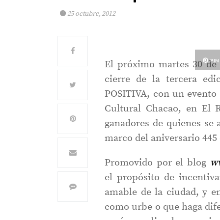
25 octubre, 2012
PIN
El próximo martes 30 de o
cierre de la tercera ed
POSITIVA, con un evento 
Cultural Chacao, en El 
ganadores de quienes se a
marco del aniversario 445
Promovido por el blog
ww
el propósito de incentiv
amable de la ciudad, y en
como urbe o que haga dife