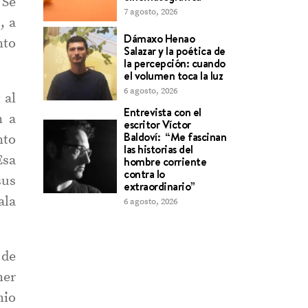
“Se
7 agosto, 2026
, a
Dámaxo Henao
nto
Salazar y la poética de
la percepción: cuando
el volumen toca la luz
6 agosto, 2026
 al
Entrevista con el
n a
escritor Víctor
Baldoví: “Me fascinan
nto
las historias del
Esa
hombre corriente
contra lo
sus
extraordinario”
ala
6 agosto, 2026
 de
mer
mio