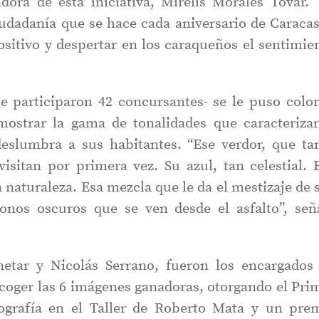
dora de esta iniciativa, Mirelis Morales Tovar. 
ciudadanía que se hace cada aniversario de Caracas
positivo y despertar en los caraqueños el sentimie
e participaron 42 concursantes- se le puso color
mostrar la gama de tonalidades que caracteriza
deslumbra a sus habitantes. “Ese verdor, que ta
isitan por primera vez. Su azul, tan celestial. 
a naturaleza. Esa mezcla que le da el mestizaje de 
tonos oscuros que se ven desde el asfalto”, señ
netar y Nicolás Serrano, fueron los encargados
scoger las 6 imágenes ganadoras, otorgando el Pri
ografía en el Taller de Roberto Mata y un pre