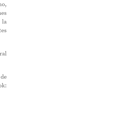
no,
nes
 la
tes
ral
 de
ok: