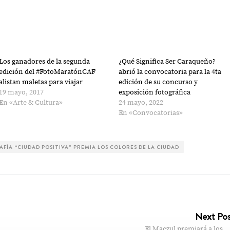
Los ganadores de la segunda
¿Qué Significa Ser Caraqueño?
edición del #FotoMaratónCAF
abrió la convocatoria para la 4ta
alistan maletas para viajar
edición de su concurso y
19 mayo, 2017
exposición fotográfica
En «Arte & Cultura»
24 mayo, 2022
En «Convocatorias»
FÍA “CIUDAD POSITIVA” PREMIA LOS COLORES DE LA CIUDAD
Next Po
El Maczul premiará a los…