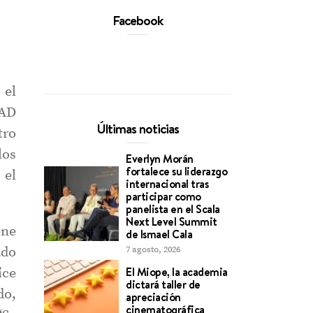
Facebook
 el
DAD
Últimas noticias
tro
los
Everlyn Morán
fortalece su liderazgo
 el
internacional tras
participar como
panelista en el Scala
Next Level Summit
ene
de Ismael Cala
ado
7 agosto, 2026
El Miope, la academia
ice
dictará taller de
do,
apreciación
cinematográfica