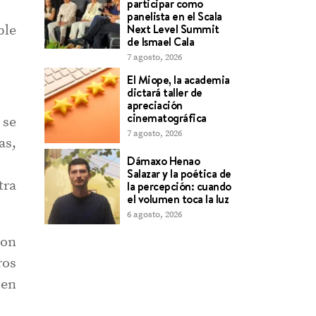
participar como
panelista en el Scala
Next Level Summit
ble
de Ismael Cala
7 agosto, 2026
El Miope, la academia
dictará taller de
apreciación
cinematográfica
 se
7 agosto, 2026
as,
Dámaxo Henao
Salazar y la poética de
tra
la percepción: cuando
el volumen toca la luz
6 agosto, 2026
con
ros
en