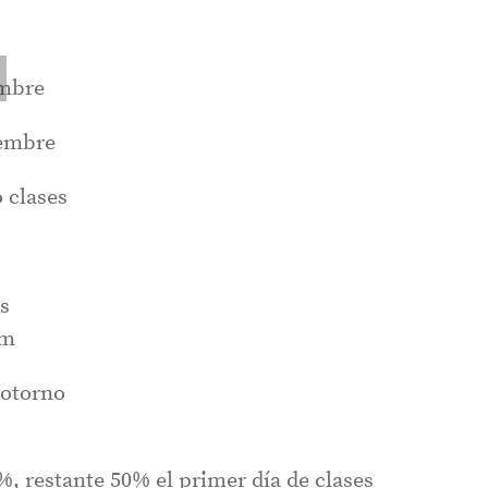
embre
iembre
 clases
s
pm
potorno
%, restante 50% el primer día de clases