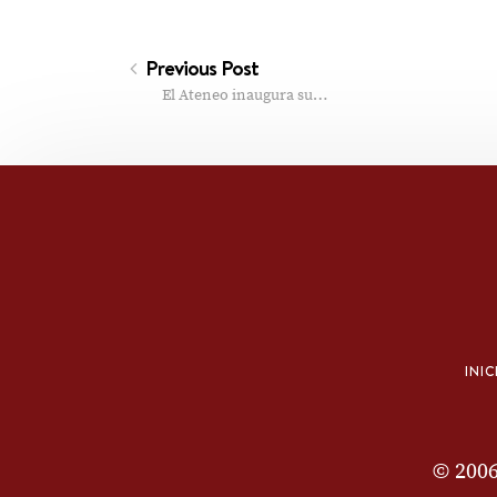
Previous Post
El Ateneo inaugura su…
INIC
© 200