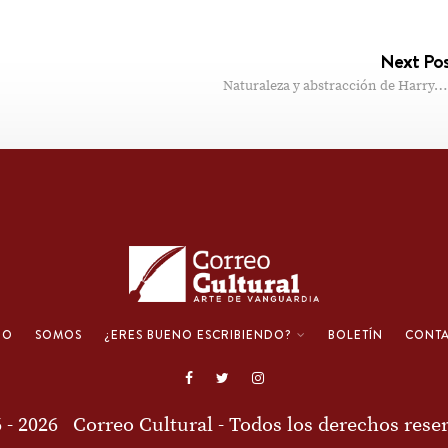
Next Po
Naturaleza y abstracción de Harry…
IO
SOMOS
¿ERES BUENO ESCRIBIENDO?
BOLETÍN
CONT
6 - 2026
Correo Cultural
- Todos los derechos rese