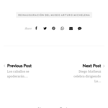
REINAUGURACIÓN DEL MUSEO ARTURO MICHELENA
Share
Previous Post
Next Post
Los caballos se
Diego Matheuz
apoderarán…
celebra dirigiendo
La…