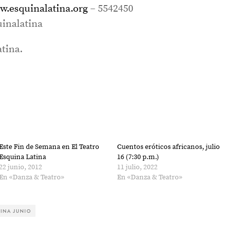
.esquinalatina.org
– 5542450
inalatina
tina.
Este Fin de Semana en El Teatro
Cuentos eróticos africanos, julio
Esquina Latina
16 (7:30 p.m.)
22 junio, 2012
11 julio, 2022
En «Danza & Teatro»
En «Danza & Teatro»
INA JUNIO