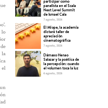
participar como
que
panelista en el Scala
Next Level Summit
de Ismael Cala
7 agosto, 2026
o’.
El Miope, la academia
dictará taller de
 lo
apreciación
Sor
cinematográfica
7 agosto, 2026
 de
 la
Dámaxo Henao
Salazar y la poética de
ica
la percepción: cuando
el volumen toca la luz
 el
6 agosto, 2026
 un
gón
dad