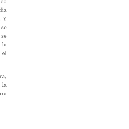
ico
dia
. Y
 se
 se
 la
 el
ra,
 la
ura