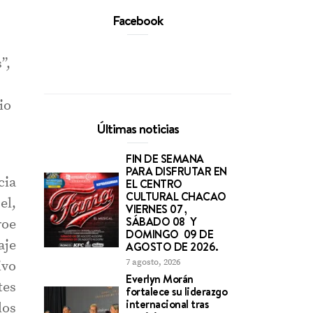
Facebook
”,
io
Últimas noticias
FIN DE SEMANA
PARA DISFRUTAR EN
cia
EL CENTRO
CULTURAL CHACAO
el,
VIERNES 07 ,
SÁBADO 08 Y
roe
DOMINGO 09 DE
aje
AGOSTO DE 2026.
7 agosto, 2026
ivo
Everlyn Morán
tes
fortalece su liderazgo
internacional tras
los