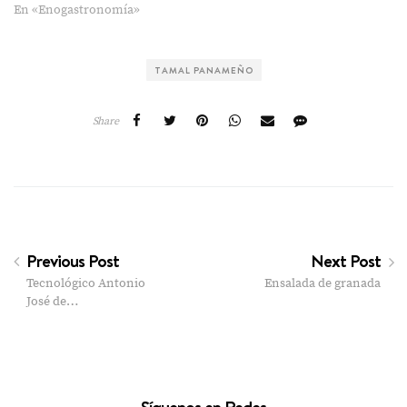
En «Enogastronomía»
TAMAL PANAMEÑO
Share
Previous Post
Next Post
Tecnológico Antonio
Ensalada de granada
José de…