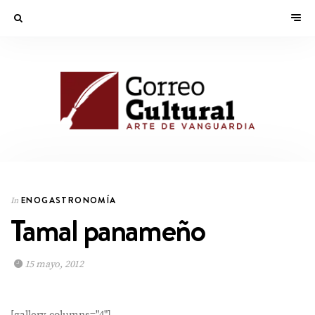
ENOGASTRONOMÍA
In
Tamal panameño
15 mayo, 2012
[gallery columns="4"]