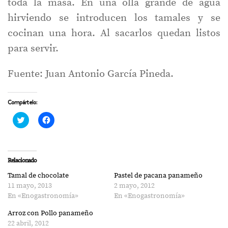
toda la masa. En una olla grande de agua
hirviendo se introducen los tamales y se
cocinan una hora. Al sacarlos quedan listos
para servir.
Fuente: Juan Antonio García Pineda.
Compártelo:
Haz
Haz
clic
clic
para
para
compartir
compartir
en
en
Twitter
Facebook
(Se
(Se
Relacionado
abre
abre
en
en
Tamal de chocolate
Pastel de pacana panameño
una
una
ventana
ventana
11 mayo, 2013
2 mayo, 2012
nueva)
nueva)
En «Enogastronomía»
En «Enogastronomía»
Arroz con Pollo panameño
22 abril, 2012