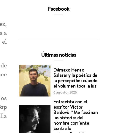
Facebook
ez,
s a
 el
Últimas noticias
 de
Dámaxo Henao
ace
Salazar y la poética de
la percepción: cuando
el volumen toca la luz
6 agosto, 2026
los
Entrevista con el
Top
escritor Víctor
Baldoví: “Me fascinan
lla
las historias del
hombre corriente
contra lo