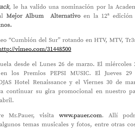
ack
, le ha valido una nominación por la Acade
 al
Mejor Album Alternativo
en la 12ª edición
nos.
deo “Cumbión del Sur” rotando en HTV, MTV, Tr3
http://vimeo.com/31448500
uela desde el Lunes 26 de marzo. El miércoles 
en los Premios PEPSI MUSIC. El Jueves 29
JAS Hotel Renaissance y el Viernes 30 de ma
ra continuar su gira promocional en nuestro pa
abril.
e Mr.Pauer, visita
www.pauer.com
. Allí pod
 algunos temas musicales y fotos, entre otras co