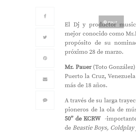
PIN IT
El Dj y productor music
mejor conocido como Mr.Pa
propósito de su nominac
próximo 28 de marzo.
Mr. Pauer
(Toto González)
Puerto la Cruz, Venezuela
más de 18 años.
A través de su larga traye
pioneros de la ola de mús
50” de KCRW
-importante 
de
Beastie Boys, Coldplay