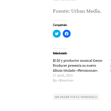
Fuente: Urban Media.
Compártelo:
Haz
Haz
clic
clic
para
para
compartir
compartir
en
en
Twitter
Facebook
(Se
(Se
Relacionado
abre
abre
en
en
El DJ y productor musical Genio
una
una
ventana
ventana
Producer presenta su nuevo
nueva)
nueva)
álbum titulado «Feromonas».
27 abril, 2025
En «Eventos»
MR.PAUER VISITA VENEZUELA