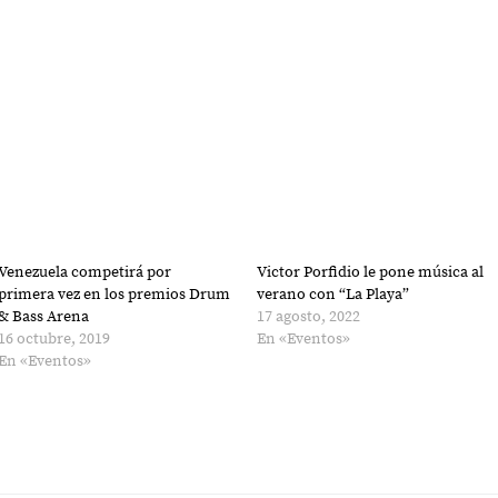
Venezuela competirá por
Victor Porfidio le pone música al
primera vez en los premios Drum
verano con “La Playa”
& Bass Arena
17 agosto, 2022
16 octubre, 2019
En «Eventos»
En «Eventos»