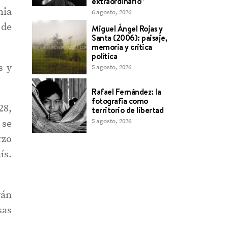
extraordinario”
mia
6 agosto, 2026
 de
Miguel Ángel Rojas y
Santa (2006): paisaje,
memoria y crítica
política
s y
5 agosto, 2026
Rafael Fernández: la
fotografía como
28,
territorio de libertad
5 agosto, 2026
 se
rzo
ís.
rán
sas