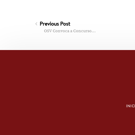
Previous Post
OSV Convoca a Concurso…
INIC