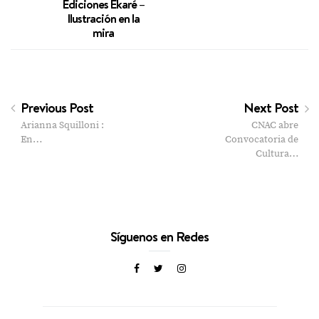
Ediciones Ekaré –
Ilustración en la
mira
Previous Post
Next Post
Arianna Squilloni :
CNAC abre
En…
Convocatoria de
Cultura…
Síguenos en Redes