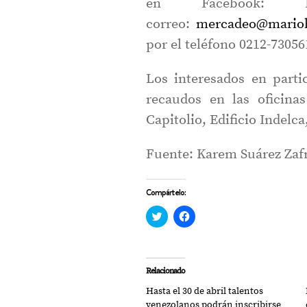
en Facebook: 
correo:
mercadeo@mario
por el teléfono 0212-73056
Los interesados en parti
recaudos en las oficina
Capitolio, Edificio Indelca,
Fuente: Karem Suárez Zaf
Compártelo:
Haz
Haz
clic
clic
para
para
compartir
compartir
en
en
Twitter
Facebook
(Se
(Se
Relacionado
abre
abre
en
en
Hasta el 30 de abril talentos
una
una
ventana
ventana
venezolanos podrán inscribirse