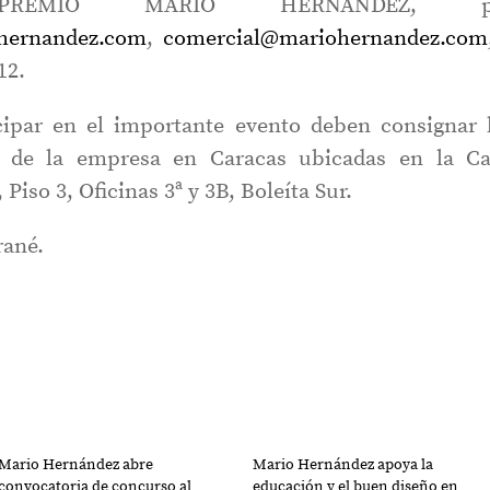
PREMIO MARIO HERNANDEZ, p
hernandez.com
,
comercial@mariohernandez.com
12.
cipar en el importante evento deben consignar 
s de la empresa en Caracas ubicadas en la Ca
 Piso 3, Oficinas 3ª y 3B, Boleíta Sur.
rané.
Mario Hernández abre
Mario Hernández apoya la
convocatoria de concurso al
educación y el buen diseño en