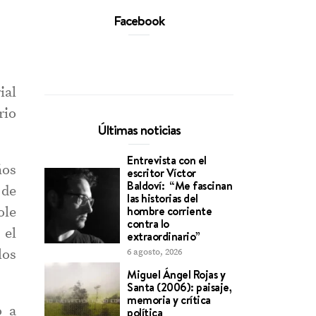
Facebook
ial
rio
Últimas noticias
Entrevista con el
ños
escritor Víctor
Baldoví: “Me fascinan
 de
las historias del
hombre corriente
ole
contra lo
 el
extraordinario”
los
6 agosto, 2026
Miguel Ángel Rojas y
Santa (2006): paisaje,
memoria y crítica
o a
política