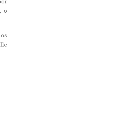
or
, o
los
lle