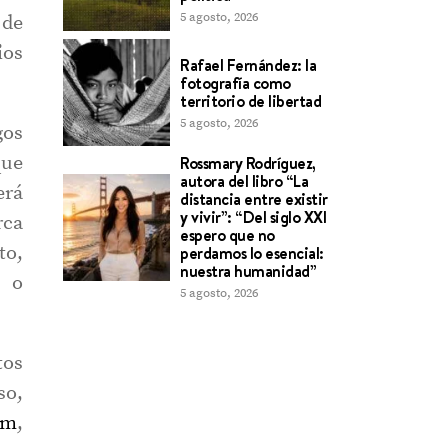
5 agosto, 2026
 de
ios
Rafael Fernández: la
fotografía como
territorio de libertad
5 agosto, 2026
gos
que
Rossmary Rodríguez,
autora del libro “La
erá
distancia entre existir
y vivir”: “Del siglo XXI
rca
espero que no
to,
perdamos lo esencial:
nuestra humanidad”
n o
5 agosto, 2026
tos
so,
om
,