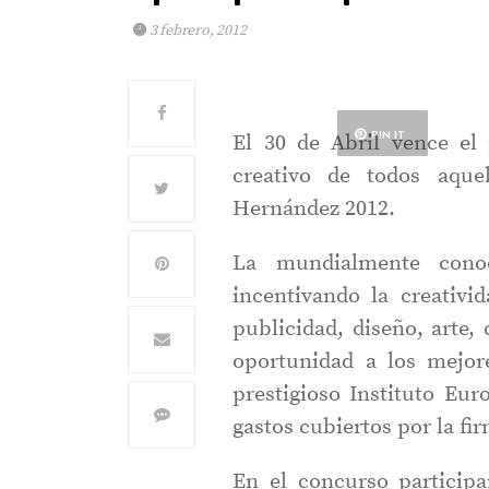
3 febrero, 2012
PIN IT
El 30 de Abril vence el 
creativo de todos aque
Hernández 2012.
La mundialmente cono
incentivando la creativ
publicidad, diseño, arte
oportunidad a los mejor
prestigioso Instituto Eu
gastos cubiertos por la f
En el concurso particip