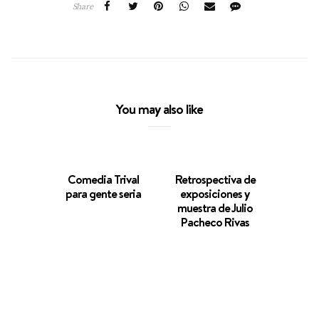
Share
You may also like
Comedia Trival
Retrospectiva de
para gente seria
exposiciones y
muestra de Julio
Pacheco Rivas
In M
2019 
a las v
Hol