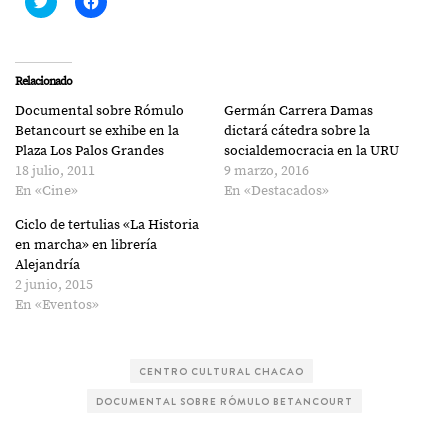
clic
clic
para
para
compartir
compartir
en
en
Twitter
Facebook
(Se
(Se
Relacionado
abre
abre
en
en
Documental sobre Rómulo
Germán Carrera Damas
una
una
ventana
ventana
Betancourt se exhibe en la
dictará cátedra sobre la
nueva)
nueva)
Plaza Los Palos Grandes
socialdemocracia en la URU
18 julio, 2011
9 marzo, 2016
En «Cine»
En «Destacados»
Ciclo de tertulias «La Historia
en marcha» en librería
Alejandría
2 junio, 2015
En «Eventos»
CENTRO CULTURAL CHACAO
DOCUMENTAL SOBRE RÓMULO BETANCOURT