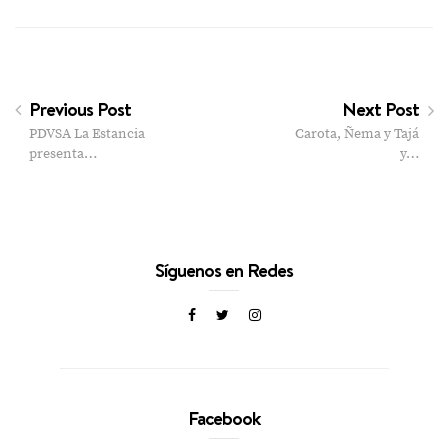
Previous Post
Next Post
PDVSA La Estancia
Carota, Ñema y Tajá
presenta…
y…
Síguenos en Redes
Facebook