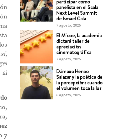
participar como
ión
panelista en el Scala
Next Level Summit
ión
de Ismael Cala
una
7 agosto, 2026
sta
El Miope, la academia
dictará taller de
dos
apreciación
cinematográfica
sí,
7 agosto, 2026
gel
Dámaxo Henao
 al
Salazar y la poética de
la percepción: cuando
el volumen toca la luz
6 agosto, 2026
rdo
co,
ra,
uez
o y