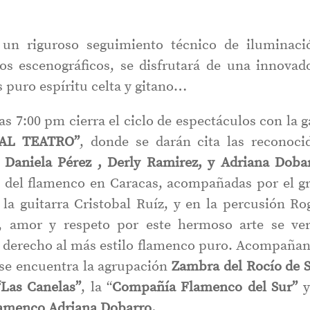
n riguroso seguimiento técnico de iluminaci
os escenográficos, se disfrutará de una innovad
 puro espíritu celta y gitano…
s 7:00 pm cierra el ciclo de espectáculos con la g
AL TEATRO”
, donde se darán cita las reconoci
, Daniela Pérez , Derly Ramirez, y Adriana Doba
el del flamenco en Caracas, acompañadas por el g
 la guitarra Cristobal Ruíz, y en la percusión Ro
e, amor y respeto por este hermoso arte se ve
or derecho al más estilo flamenco puro. Acompaña
s se encuentra la agrupación
Zambra del Rocío de 
Las Canelas”
, la “
Compañía Flamenco del Sur”
y
lamenco Adriana Dobarro.