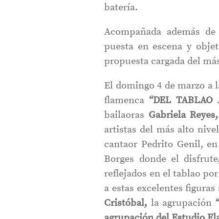
batería.
Acompañada además de u
puesta en escena y objet
propuesta cargada del más
El domingo 4 de marzo a la
flamenca
“DEL TABLAO 
bailaoras
Gabriela Reyes
artistas del más alto niv
cantaor Pedrito Genil, en
Borges donde el disfrut
reflejados en el tablao p
a estas excelentes figura
Cristóbal,
la agrupación
“
agrupación del Estudio F