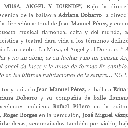
A MUSA, ANGEL Y DUENDE”,
Bajo la direcc
escénica de la bailaora
Adriana Dobarro
la direcc
 la dirección actoral de
Jean Manuel Pérez,
y con 
opuesta musical flamenca, celta y del mundo, e
cística y teatral dará vida a los términos defini
cía Lorca sobre La Musa, el Angel y el Duende…”
A
er y no un obrar, es un luchar y no un pensar. Án
el ángel da luces y la musa da formas En cambio,
o en las últimas habitaciones de la sangre…”F.G.L
ctor y bailarin
Jean Manuel Pérez,
el bailaor
Edua
riana Dobarro
y su compañía de baile flamen
xcelentes músicos
Rafael Piñero
en la guitar
e,
Roger Borges
en la percusión,
José Miguel Vázq
as irlandesas, acompañados también por violín, baj