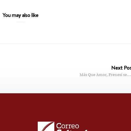
You may also like
Next Po
Más Que Amor, Frenesí se…