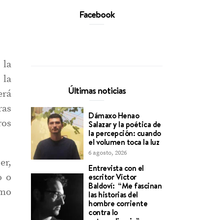
Facebook
 la
 la
Últimas noticias
erá
ras
Dámaxo Henao
ros
Salazar y la poética de
la percepción: cuando
el volumen toca la luz
6 agosto, 2026
er,
Entrevista con el
o o
escritor Víctor
Baldoví: “Me fascinan
omo
las historias del
hombre corriente
.
contra lo