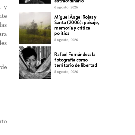
extraordinario”
n y
6 agosto, 2026
nte
Miguel Ángel Rojas y
Santa (2006): paisaje,
las
memoria y crítica
política
ara
5 agosto, 2026
des
Rafael Fernández: la
fotografía como
territorio de libertad
rde
5 agosto, 2026
nto