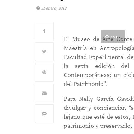
31 enero, 2012
PIN IT
El Museo de Arte Contem
Maestría en Antropologí
Facultad Experimental de 
la sexta edición del
Contemporáneas; un cicl
del Patrimonio”.
Para Nelly García Gavid
divulgar y concienciar, 
lejano que esté de estos,
patrimonio y preservarlo, 