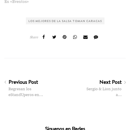
En «Eventos»
LOS MEJORES DE LA SALSA TOMAN CARACAS
Share
Previous Post
Next Post
Regresan los
Sergio & Lion junto
eStandUperos en…
a…
Síguenos en Redes