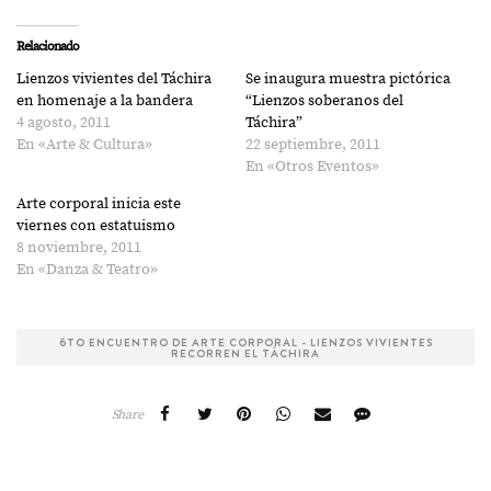
Relacionado
Lienzos vivientes del Táchira
Se inaugura muestra pictórica
en homenaje a la bandera
“Lienzos soberanos del
4 agosto, 2011
Táchira”
En «Arte & Cultura»
22 septiembre, 2011
En «Otros Eventos»
Arte corporal inicia este
viernes con estatuismo
8 noviembre, 2011
En «Danza & Teatro»
6TO ENCUENTRO DE ARTE CORPORAL - LIENZOS VIVIENTES
RECORREN EL TÁCHIRA
Share