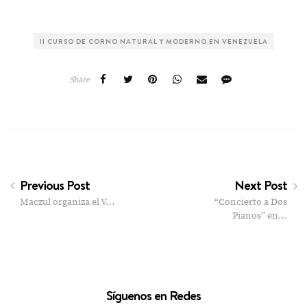
II CURSO DE CORNO NATURAL Y MODERNO EN VENEZUELA
Share
Previous Post
Next Post
Maczul organiza el V…
“Concierto a Dos
Pianos” en…
Síguenos en Redes