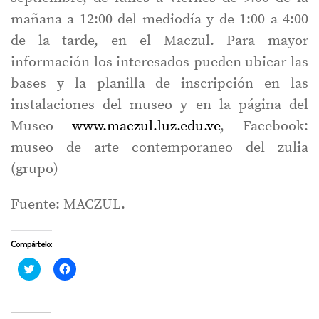
mañana a 12:00 del mediodía y de 1:00 a 4:00
de la tarde, en el Maczul. Para mayor
información los interesados pueden ubicar las
bases y la planilla de inscripción en las
instalaciones del museo y en la página del
Museo
www.maczul.luz.edu.ve
, Facebook:
museo de arte contemporaneo del zulia
(grupo)
Fuente: MACZUL.
Compártelo:
Haz
Haz
clic
clic
para
para
compartir
compartir
en
en
Twitter
Facebook