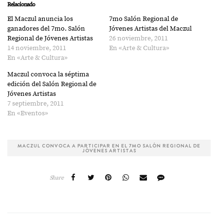
(Se
(Se
Relacionado
abre
abre
en
en
El Maczul anuncia los
7mo Salón Regional de
una
una
ventana
ventana
ganadores del 7mo. Salón
Jóvenes Artistas del Maczul
nueva)
nueva)
Regional de Jóvenes Artistas
26 noviembre, 2011
14 noviembre, 2011
En «Arte & Cultura»
En «Arte & Cultura»
Maczul convoca la séptima
edición del Salón Regional de
Jóvenes Artistas
7 septiembre, 2011
En «Eventos»
MACZUL CONVOCA A PARTICIPAR EN EL 7MO SALÓN REGIONAL DE
JÓVENES ARTISTAS
Share