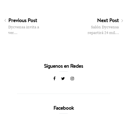
Previous Post
Next Post
Dycvensa invita a
Salón Dycvensa
ver…
repartirá 24 mil…
Síguenos en Redes
Facebook