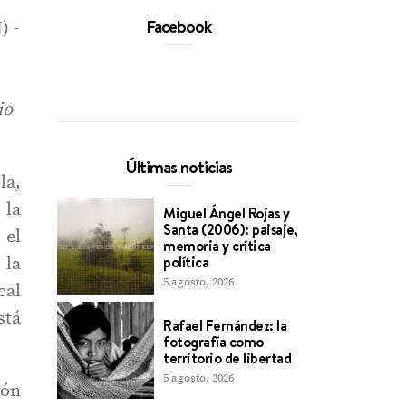
Facebook
) -
io
Últimas noticias
la,
 la
Miguel Ángel Rojas y
Santa (2006): paisaje,
 el
memoria y crítica
política
 la
5 agosto, 2026
cal
stá
Rafael Fernández: la
fotografía como
territorio de libertad
5 agosto, 2026
ión