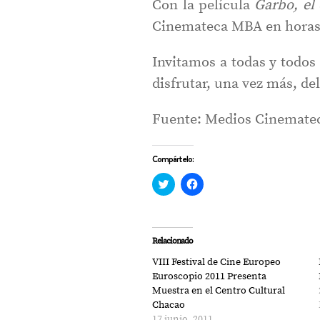
Con la película
Garbo, el
Cinemateca MBA en horas 
Invitamos a todas y todos
disfrutar, una vez más, de
Fuente: Medios Cinemate
Compártelo:
Haz
Haz
clic
clic
para
para
compartir
compartir
en
en
Twitter
Facebook
(Se
(Se
Relacionado
abre
abre
en
en
VIII Festival de Cine Europeo
una
una
ventana
ventana
Euroscopio 2011 Presenta
nueva)
nueva)
Muestra en el Centro Cultural
Chacao
17 junio, 2011