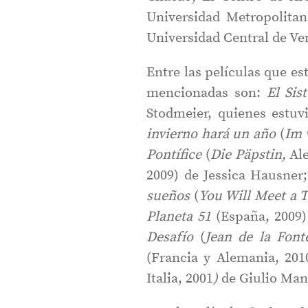
Universidad Metropolita
Universidad Central de Ve
Entre las películas que es
mencionadas son:
El Sis
Stodmeier, quienes estuv
invierno
hará un año
(
Im 
Pontífice
(
Die
Päpstin,
Al
2009) de Jessica Hausner
sueños
(
You Will Meet a T
Planeta 51
(España, 2009)
Desafío
(
Jean de la Fonte
(Francia y Alemania, 201
Italia, 2001
)
de Giulio Manf