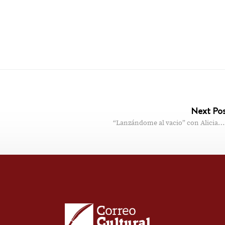
Next Po
“Lanzándome al vacio” con Alicia…