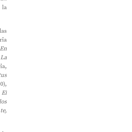
 la
las
ria
En
;
La
ia,
tus
0),
,
El
los
te,