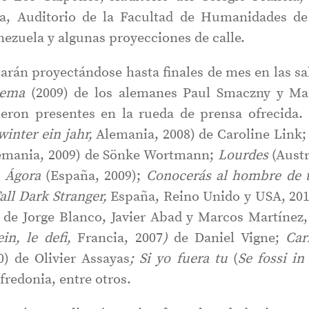
na, Auditorio de la Facultad de Humanidades de
nezuela y algunas proyecciones de calle.
tarán proyectándose hasta finales de mes en las sa
tema
(2009) de los alemanes Paul Smaczny y Ma
ieron presentes en la rueda de prensa ofrecida.
winter ein jahr,
Alemania, 2008) de Caroline Link
emania,
2009) de Sönke Wortmann;
Lourdes
(Austr
;
Ágora
(España, 2009);
Conocerás al hombre de 
all Dark Stranger,
España, Reino Unido y USA,
201
 de Jorge Blanco, Javier Abad y Marcos Martínez
in, le defi,
Francia, 2007
)
de Daniel Vigne;
Car
0) de Olivier Assayas
; Si yo fuera
tu
(
Se fossi in 
redonia, entre otros.