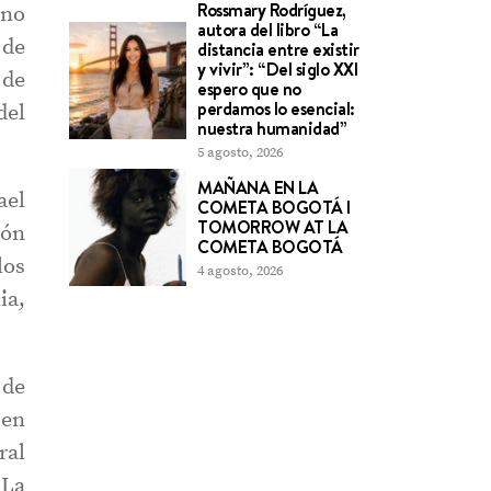
Rossmary Rodríguez,
 no
autora del libro “La
 de
distancia entre existir
y vivir”: “Del siglo XXI
 de
espero que no
perdamos lo esencial:
del
nuestra humanidad”
5 agosto, 2026
MAÑANA EN LA
ael
COMETA BOGOTÁ l
TOMORROW AT LA
ión
COMETA BOGOTÁ
los
4 agosto, 2026
ia,
 de
 en
ral
 La