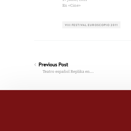
En «Cine»
VIII FESTIVAL EUROSCOPIO 2011
Previous Post
Teatro español Replika en…