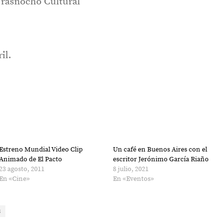
 Trasnocho Cultural
il.
Estreno Mundial Video Clip
Un café en Buenos Aires con el
Animado de El Pacto
escritor Jerónimo García Riaño
23 agosto, 2011
8 julio, 2021
En «Cine»
En «Eventos»
S