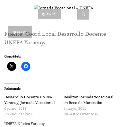
PIN IT
PIN IT
Fuente: Coord Local Desarrollo Docente
UNEFA Yaracuy.
Compártelo:
Relacionado
Desarrollo Docente UNEFA
Realizan jornada vocacional
Yaracuy] Jornada Vocacional
en liceo de Maracaibo
6 junio, 2011
2 mayo, 2011
En «Educación»
En «Otros Eventos»
UNEFA Núcleo Yaracuy