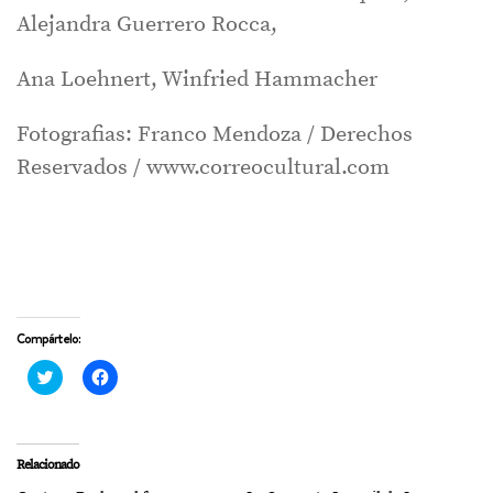
Alejandra Guerrero Rocca,
Ana Loehnert, Winfried Hammacher
Fotografias: Franco Mendoza / Derechos
Reservados / www.correocultural.com
Compártelo:
Haz
Haz
clic
clic
para
para
compartir
compartir
en
en
Twitter
Facebook
(Se
(Se
Relacionado
abre
abre
en
en