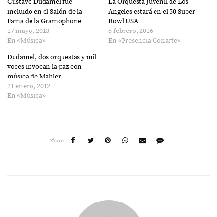
Gustavo Dudamel fue
La Orquesta Juvenil de Los
una
una
ventana
ventana
incluido en el Salón de la
Angeles estará en el 50 Super
nueva)
nueva)
Fama de la Gramophone
Bowl USA
17 mayo, 2013
5 febrero, 2016
En «Música»
En «Presencia Conarte»
Dudamel, dos orquestas y mil
voces invocan la paz con
música de Mahler
21 enero, 2012
En «Música»
Share