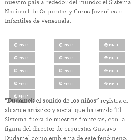
nuestro país alrededor del mundo: el Sistema
Nacional de Orquestas y Coros Juveniles e
Infantiles de Venezuela.
PIN IT
PIN IT
PIN IT
PIN IT
PIN IT
PIN IT
PIN IT
PIN IT
PIN IT
PIN IT
PIN IT
PIN IT
PIN IT
“Dudamel: el sonido de los niños”
registra el
alcance artístico y social que ha tenido ‘El
Sistema’ fuera de nuestras fronteras, con la
figura del director de orquestas Gustavo
Dudamel como emblema de este fenómeno.