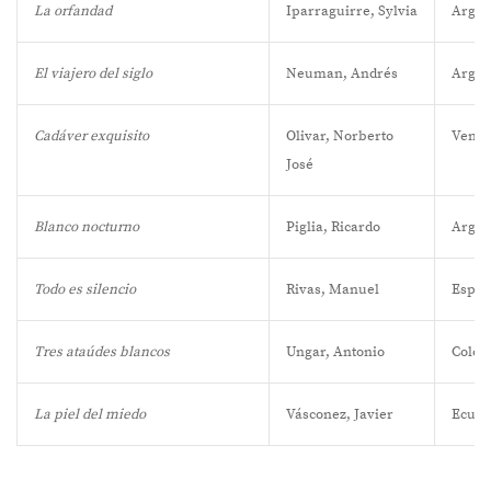
La orfandad
Iparraguirre, Sylvia
Argen
El viajero del siglo
Neuman, Andrés
Argen
Cadáver exquisito
Olivar, Norberto
Venez
José
Blanco nocturno
Piglia, Ricardo
Argen
Todo es silencio
Rivas, Manuel
Espa
Tres ataúdes blancos
Ungar, Antonio
Colom
La piel del miedo
Vásconez, Javier
Ecuad