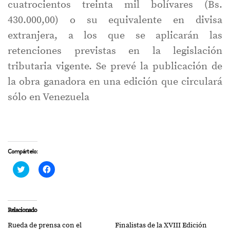
cuatrocientos treinta mil bolívares (Bs.
430.000,00) o su equivalente en divisa
extranjera, a los que se aplicarán las
retenciones previstas en la legislación
tributaria vigente. Se prevé la publicación de
la obra ganadora en una edición que circulará
sólo en Venezuela
Compártelo:
Haz
Haz
clic
clic
para
para
compartir
compartir
en
en
Twitter
Facebook
(Se
(Se
Relacionado
abre
abre
en
en
Rueda de prensa con el
Finalistas de la XVIII Edición
una
una