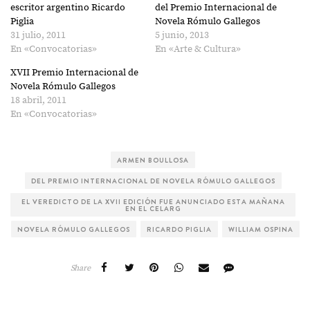
ventana
ventana
escritor argentino Ricardo
del Premio Internacional de
nueva)
nueva)
Piglia
Novela Rómulo Gallegos
31 julio, 2011
5 junio, 2013
En «Convocatorias»
En «Arte & Cultura»
XVII Premio Internacional de
Novela Rómulo Gallegos
18 abril, 2011
En «Convocatorias»
ARMEN BOULLOSA
DEL PREMIO INTERNACIONAL DE NOVELA RÓMULO GALLEGOS
EL VEREDICTO DE LA XVII EDICIÓN FUE ANUNCIADO ESTA MAÑANA
EN EL CELARG
NOVELA RÓMULO GALLEGOS
RICARDO PIGLIA
WILLIAM OSPINA
Share