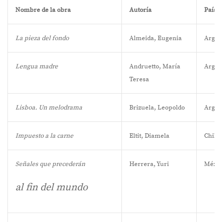
Nombre de la obra
Autoría
País d
La pieza del fondo
Almeida, Eugenia
Argen
Lengua madre
Andruetto, María
Argen
Teresa
Lisboa. Un melodrama
Brizuela, Leopoldo
Argen
Impuesto a la carne
Eltit, Diamela
Chile
Señales que precederán
Herrera, Yuri
Méxic
al fin del mundo