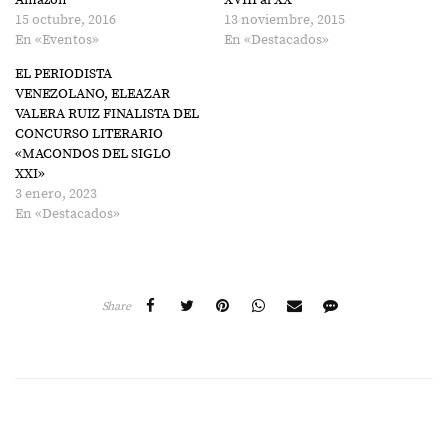
Amazon
XVIII al XX
15 octubre, 2016
13 noviembre, 2015
En «Eventos»
En «Destacados»
EL PERIODISTA
VENEZOLANO, ELEAZAR
VALERA RUIZ FINALISTA DEL
CONCURSO LITERARIO
«MACONDOS DEL SIGLO
XXI»
3 enero, 2023
En «Destacados»
Share