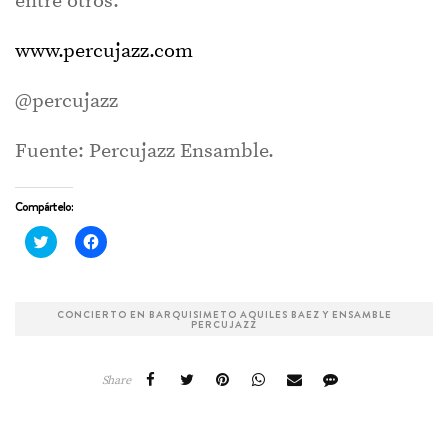
entre otros.
www.percujazz.com
@percujazz
Fuente: Percujazz Ensamble.
Compártelo:
Haz
Haz
clic
clic
para
para
compartir
compartir
en
en
Twitter
Facebook
CONCIERTO EN BARQUISIMETO AQUILES BAEZ Y ENSAMBLE
(Se
(Se
PERCUJAZZ
abre
abre
en
en
una
una
ventana
ventana
nueva)
nueva)
Share