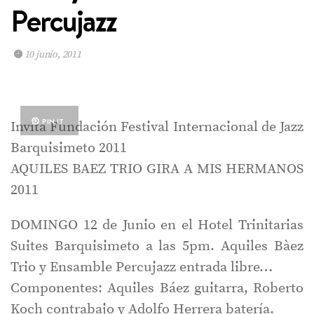
Percujazz
10 junio, 2011
PIN IT
Invita Fundación Festival Internacional de Jazz
Barquisimeto 2011
AQUILES BAEZ TRIO GIRA A MIS HERMANOS
2011
DOMINGO 12 de Junio en el Hotel Trinitarias
Suites Barquisimeto a las 5pm. Aquiles Bàez
Trio y Ensamble Percujazz entrada libre…
Componentes: Aquiles Báez guitarra, Roberto
Koch contrabajo y Adolfo Herrera batería.