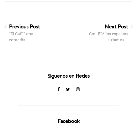
Previous Post
Next Post
"El Café" una
Con FIA los espacios
comedia…
urbanos…
Síguenos en Redes
Facebook