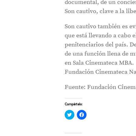
documental, de un concier
Son cautivo, clave a la lib
Son cautivo también es ev
que está llevando a cabo e
penitenciarios del país. D
de una función llena de m
en Sala Cinemateca MBA.
Fundación Cinemateca Naci
Fuente: Fundación Cinem
Compártelo:
Haz
Haz
clic
clic
para
para
compartir
compartir
en
en
Twitter
Facebook