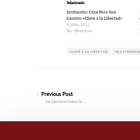
(Se
(Se
Relacionado
abre
abre
en
en
Invitación: Cine Foro Son
una
una
ventana
ventana
Cautivo «Clave a la Libertad»
nueva)
nueva)
8 julio, 2011
En «Eventos»
CLAVE A LA LIBERTAD
SE ESTRENA
Previous Post
La Lectura toma la…