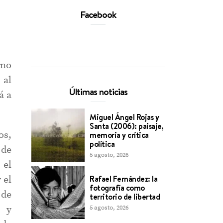
Facebook
ano
 al
Últimas noticias
á a
Miguel Ángel Rojas y
Santa (2006): paisaje,
os,
memoria y crítica
política
 de
5 agosto, 2026
 el
Rafael Fernández: la
 el
fotografía como
 de
territorio de libertad
5 agosto, 2026
l y