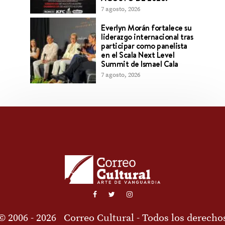
7 agosto, 2026
Everlyn Morán fortalece su
liderazgo internacional tras
participar como panelista
en el Scala Next Level
Summit de Ismael Cala
7 agosto, 2026
© 2006 - 2026
Correo Cultural
- Todos los derecho