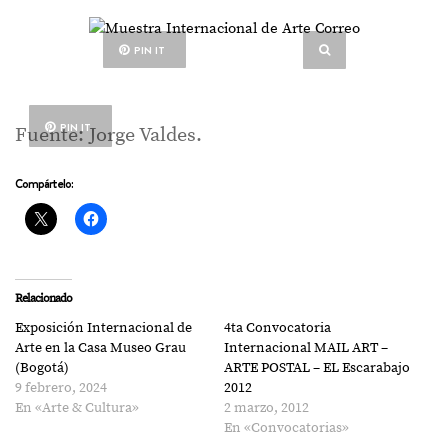
PIN IT
PIN IT
Fuente: Jorge Valdes.
Compártelo:
Relacionado
Exposición Internacional de
4ta Convocatoria
Arte en la Casa Museo Grau
Internacional MAIL ART –
(Bogotá)
ARTE POSTAL – EL Escarabajo
9 febrero, 2024
2012
En «Arte & Cultura»
2 marzo, 2012
En «Convocatorias»