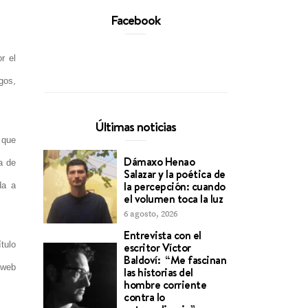
Facebook
r el
rgos,
Últimas noticias
 que
Dámaxo Henao
a de
Salazar y la poética de
la percepción: cuando
da a
el volumen toca la luz
6 agosto, 2026
Entrevista con el
tulo
escritor Víctor
Baldoví: “Me fascinan
 web
las historias del
hombre corriente
contra lo