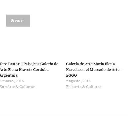
PIN IT
Tere Pastori «Paisajes» Galeria de
Galería de Arte María Elena
Arte Elena Kravetz Cordoba
Kravetz en el Mercado de Arte -
Argentina
EGGO
5 marzo, 2016
2 agosto, 2014
En «Arte & Cultura»
En «Arte & Cultura»