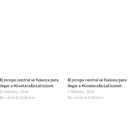
El joropo central se fusiona para
El joropo central se fusiona para
llegar a #GuatacaEnLaUnimet
llegar a #GuatacaEnLaUnimet
25 febrero, 2016
4 febrero, 2016
En «Arte & Cultura»
En «Arte & Cultura»