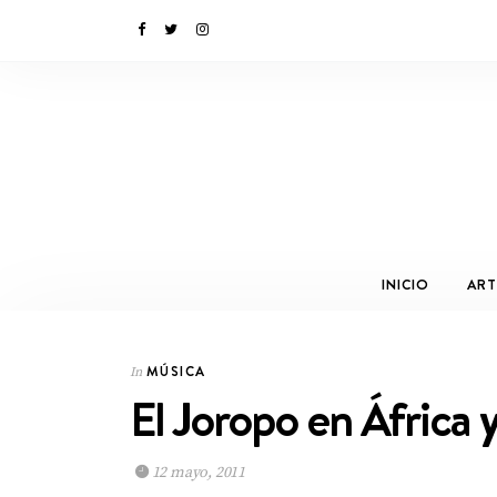
INICIO
ART
MÚSICA
In
El Joropo en África 
12 mayo, 2011