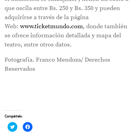
que oscila entre Bs. 250 y Bs. 350 y pueden
adquirirse a través de la página
Web:
www.ticketmundo.com
, donde también
se ofrece información detallada y mapa del
teatro, entre otros datos.
Fotografía. Franco Mendoza/ Derechos
Reservados
Compártelo:
Haz
Haz
clic
clic
para
para