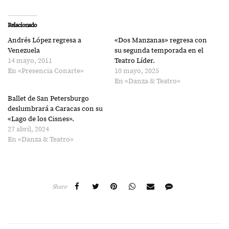
compartir
compartir
en
en
Twitter
Facebook
(Se
(Se
Relacionado
abre
abre
en
en
Andrés López regresa a
«Dos Manzanas» regresa con
una
una
ventana
ventana
Venezuela
su segunda temporada en el
nueva)
nueva)
14 mayo, 2011
Teatro Líder.
En «Presencia Conarte»
10 mayo, 2025
En «Danza & Teatro»
Ballet de San Petersburgo
deslumbrará a Caracas con su
«Lago de los Cisnes».
27 abril, 2024
En «Danza & Teatro»
Share