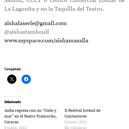
Sambil, CCCT o Centro Comercial Lomas de
La Lagunita y en la Taquilla del Teatro.
aishalaserie@gmail.com
@aishastambouli
www.myspace.com/aishamasalla
Compártelo:
Relacionado
Aisha regresa con un “Cielo y
II Festival Juvenil de
mar” en el Teatro Trasnocho,
Cantautores
Caracas
8 junio, 2011
3 junio, 2015
En «Música»