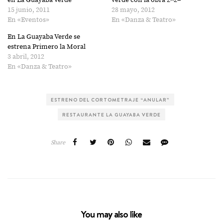
en La Guayaba Verde
verde con la obra 2×2=
15 junio, 2011
28 mayo, 2012
En «Eventos»
En «Danza & Teatro»
En La Guayaba Verde se
estrena Primero la Moral
3 abril, 2012
En «Danza & Teatro»
ESTRENO DEL CORTOMETRAJE “ANULAR”
RESTAURANTE LA GUAYABA VERDE
Share
You may also like