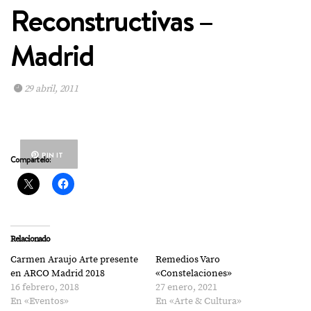
Reconstructivas –
Madrid
29 abril, 2011
PIN IT
Compártelo:
Relacionado
Carmen Araujo Arte presente
Remedios Varo
en ARCO Madrid 2018
«Constelaciones»
16 febrero, 2018
27 enero, 2021
En «Eventos»
En «Arte & Cultura»