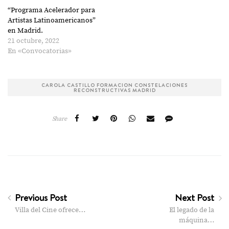
“Programa Acelerador para
Artistas Latinoamericanos”
en Madrid.
21 octubre, 2022
En «Convocatorias»
CAROLA CASTILLO FORMACION CONSTELACIONES
RECONSTRUCTIVAS MADRID
Share
Previous Post
Next Post
Villa del Cine ofrece…
El legado de la
máquina…