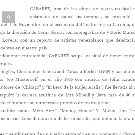
CABARET, una de las obras de teatro musical 
aclamada de todos los tiempos, se presentó, 
 del 4 de Noviembre en el escenario del Teatro Teresa Carreño; d
 la dirección de César Sierra, con coreografías de Vittorio Mars
 Lovera, con un reparto de artistas venezolanos que deleitará
edentes en nuestro país.
ndamente entretenida, CABARET ocupa un sitial de honor entre
empos.
r inglés, Christopher Isherwood “Adiós a Berlín” (1939) y basada e
por Joe Masterooff en el año 1966 con música de John Kande
tores de “Chicago” y “El Beso de la Mujer Araña”, fue llevada al 
apultó la carrera artísitica de Liza Minelli y lleva más de 40 
odo el mundo con numerosos premios de teatro y cine.
morables como “Mein Herr”, “Money Money” Y “Maybe This Ti
isionario. Considerado uno de los musicales que definen la era d
s y sentimientos de un pueblo entrando en un momento crítico 