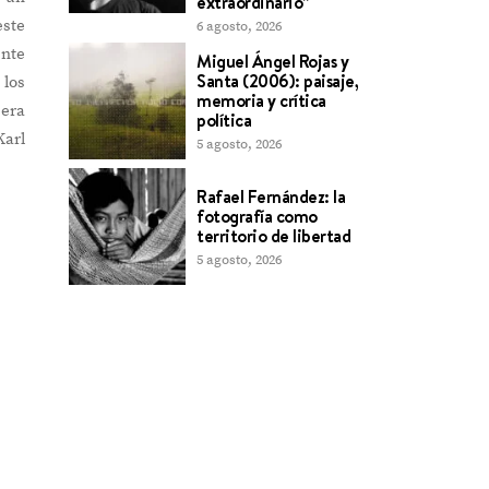
extraordinario”
este
6 agosto, 2026
ente
Miguel Ángel Rojas y
Santa (2006): paisaje,
 los
memoria y crítica
sera
política
Karl
5 agosto, 2026
Rafael Fernández: la
fotografía como
territorio de libertad
5 agosto, 2026