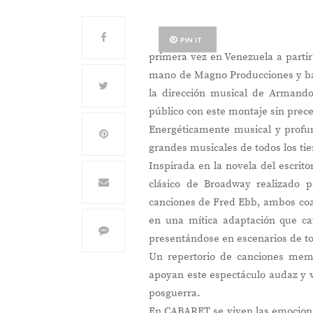
PIN IT
primera vez en Venezuela a partir
mano de Magno Producciones y bajo
la dirección musical de Armando
público con este montaje sin prec
Energéticamente musical y profu
grandes musicales de todos los ti
Inspirada en la novela del escrito
clásico de Broadway realizado 
canciones de Fred Ebb, ambos coau
en una mítica adaptación que cat
presentándose en escenarios de t
Un repertorio de canciones me
apoyan este espectáculo audaz y v
posguerra.
En CABARET se viven las emocione