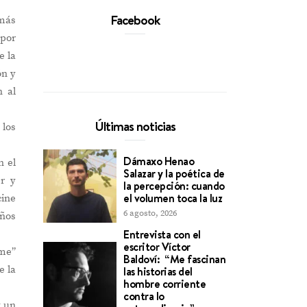
Facebook
más
por
e la
ón y
n al
Últimas noticias
 los
Dámaxo Henao
n el
Salazar y la poética de
r y
la percepción: cuando
el volumen toca la luz
cine
6 agosto, 2026
años
Entrevista con el
escritor Víctor
me”
Baldoví: “Me fascinan
e la
las historias del
hombre corriente
contra lo
y un