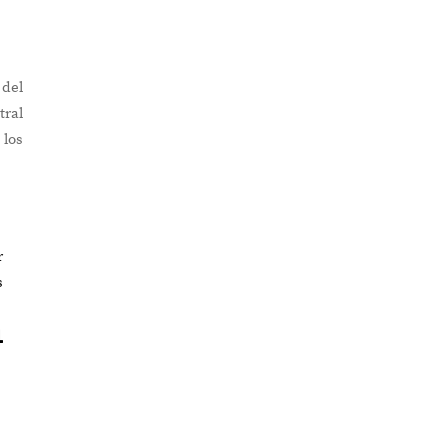
 del
tral
 los
r
s
4