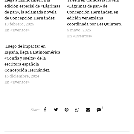
Llega a Latinoamérica la
Ya está en Caracas la novela
edición especial de «Lágrimas
«Lágrimas de pan» de
de pan», la aclamada novela
Concepción Hernández, en
de Concepción Hernández.
edición venezolana
13 febrero, 2025
coordinada por Les Quintero.
En «Eventos»
5 mayo, 2025
En «Eventos»
Luego de impactar en
España, llega a Latinoamérica
«Confía y suelta» de la
escritora española
Concepción Hernández.
16 diciembre, 2024
En «Eventos»
1
Share