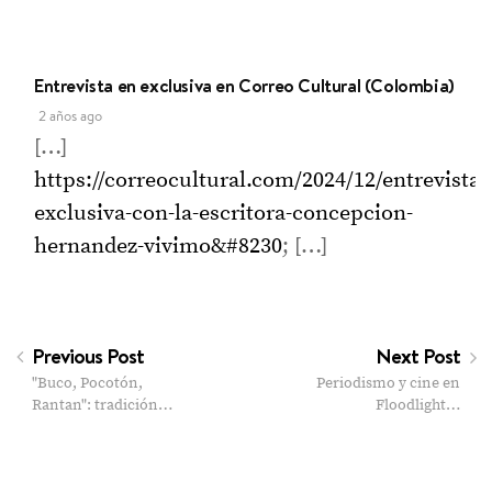
Entrevista en exclusiva en Correo Cultural (Colombia)
2 años ago
[…]
https://correocultural.com/2024/12/entrevista-
exclusiva-con-la-escritora-concepcion-
hernandez-vivimo&#8230
; […]
Previous Post
Next Post
"Buco, Pocotón,
Periodismo y cine en
Rantan": tradición…
Floodlight…